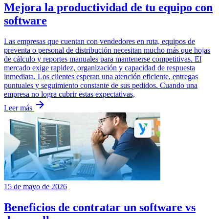
Mejora la productividad de tu equipo con
software
Las empresas que cuentan con vendedores en ruta, equipos de
preventa o personal de distribución necesitan mucho más que hojas
de cálculo y reportes manuales para mantenerse competitivas. El
mercado exige rapidez, organización y capacidad de respuesta
inmediata. Los clientes esperan una atención eficiente, entregas
puntuales y seguimiento constante de sus pedidos. Cuando una
empresa no logra cubrir estas expectativas,
arrow_forward
Leer más
15 de mayo de 2026
Beneficios de contratar un software vs