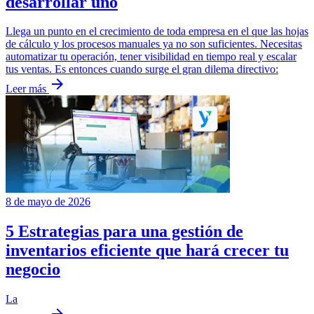
desarrollar uno
Llega un punto en el crecimiento de toda empresa en el que las hojas
de cálculo y los procesos manuales ya no son suficientes. Necesitas
automatizar tu operación, tener visibilidad en tiempo real y escalar
tus ventas. Es entonces cuando surge el gran dilema directivo:
arrow_forward
Leer más
8 de mayo de 2026
5 Estrategias para una gestión de
inventarios eficiente que hará crecer tu
negocio
La