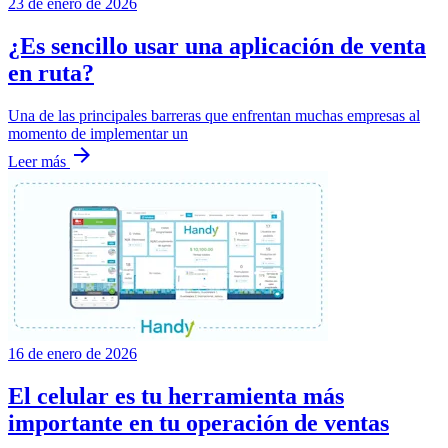
23 de enero de 2026
¿Es sencillo usar una aplicación de venta
en ruta?
Una de las principales barreras que enfrentan muchas empresas al
momento de implementar un
arrow_forward
Leer más
16 de enero de 2026
El celular es tu herramienta más
importante en tu operación de ventas