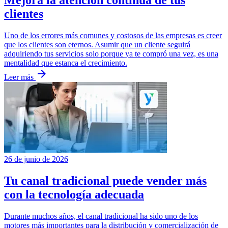
clientes
Uno de los errores más comunes y costosos de las empresas es creer
que los clientes son eternos. Asumir que un cliente seguirá
adquiriendo tus servicios solo porque ya te compró una vez, es una
mentalidad que estanca el crecimiento.
arrow_forward
Leer más
26 de junio de 2026
Tu canal tradicional puede vender más
con la tecnología adecuada
Durante muchos años, el canal tradicional ha sido uno de los
motores más importantes para la distribución y comercialización de