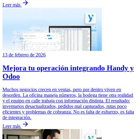
arrow_forward
Leer más
13 de febrero de 2026
Mejora tu operación integrando Handy y
Odoo
Muchos negocios crecen en ventas, pero por dentro viven en
desorden. La oficina maneja números, la bodega tiene otra realidad
y el equipo en calle trabaja con información distinta. El resultado:
inventarios desactualizados, pedidos mal capturados, rutas poco
eficientes y problemas de cobranza. No es falta de esfuerzo, es falta
de integración.
arrow_forward
Leer más