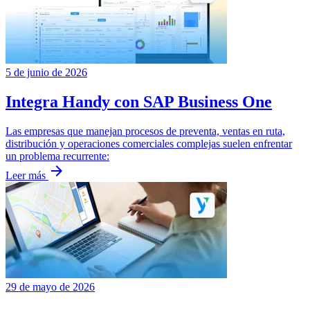
5 de junio de 2026
Integra Handy con SAP Business One
Las empresas que manejan procesos de preventa, ventas en ruta,
distribución y operaciones comerciales complejas suelen enfrentar
un problema recurrente:
arrow_forward
Leer más
29 de mayo de 2026