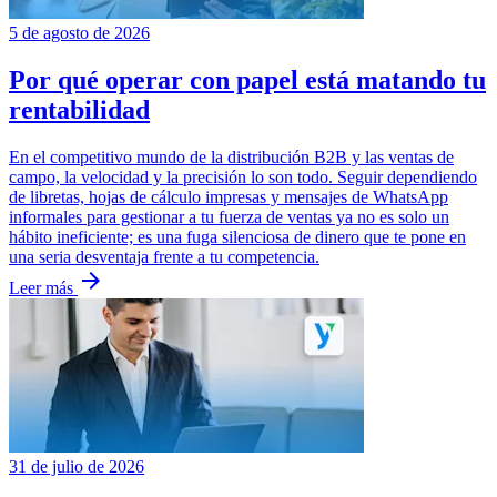
5 de agosto de 2026
Por qué operar con papel está matando tu
rentabilidad
En el competitivo mundo de la distribución B2B y las ventas de
campo, la velocidad y la precisión lo son todo. Seguir dependiendo
de libretas, hojas de cálculo impresas y mensajes de WhatsApp
informales para gestionar a tu fuerza de ventas ya no es solo un
hábito ineficiente; es una fuga silenciosa de dinero que te pone en
una seria desventaja frente a tu competencia.
arrow_forward
Leer más
31 de julio de 2026