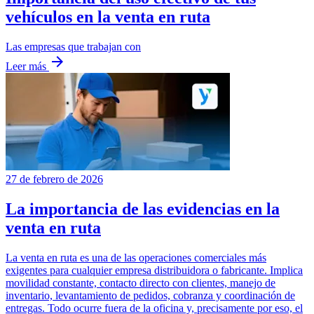
vehículos en la venta en ruta
Las empresas que trabajan con
arrow_forward
Leer más
27 de febrero de 2026
La importancia de las evidencias en la
venta en ruta
La venta en ruta es una de las operaciones comerciales más
exigentes para cualquier empresa distribuidora o fabricante. Implica
movilidad constante, contacto directo con clientes, manejo de
inventario, levantamiento de pedidos, cobranza y coordinación de
entregas. Todo ocurre fuera de la oficina y, precisamente por eso, el