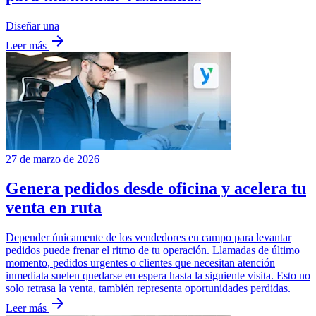
Diseñar una
arrow_forward
Leer más
27 de marzo de 2026
Genera pedidos desde oficina y acelera tu
venta en ruta
Depender únicamente de los vendedores en campo para levantar
pedidos puede frenar el ritmo de tu operación. Llamadas de último
momento, pedidos urgentes o clientes que necesitan atención
inmediata suelen quedarse en espera hasta la siguiente visita. Esto no
solo retrasa la venta, también representa oportunidades perdidas.
arrow_forward
Leer más