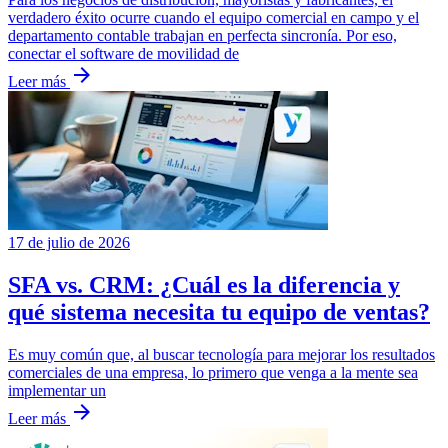
verdadero éxito ocurre cuando el equipo comercial en campo y el
departamento contable trabajan en perfecta sincronía. Por eso,
conectar el software de movilidad de
arrow_forward
Leer más
17 de julio de 2026
SFA vs. CRM: ¿Cuál es la diferencia y
qué sistema necesita tu equipo de ventas?
Es muy común que, al buscar tecnología para mejorar los resultados
comerciales de una empresa, lo primero que venga a la mente sea
implementar un
arrow_forward
Leer más