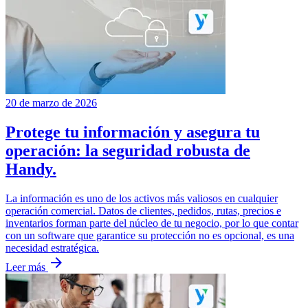
20 de marzo de 2026
Protege tu información y asegura tu
operación: la seguridad robusta de
Handy.
La información es uno de los activos más valiosos en cualquier
operación comercial. Datos de clientes, pedidos, rutas, precios e
inventarios forman parte del núcleo de tu negocio, por lo que contar
con un software que garantice su protección no es opcional, es una
necesidad estratégica.
arrow_forward
Leer más