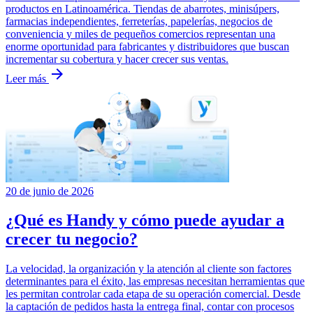
productos en Latinoamérica. Tiendas de abarrotes, minisúpers,
farmacias independientes, ferreterías, papelerías, negocios de
conveniencia y miles de pequeños comercios representan una
enorme oportunidad para fabricantes y distribuidores que buscan
incrementar su cobertura y hacer crecer sus ventas.
arrow_forward
Leer más
20 de junio de 2026
¿Qué es Handy y cómo puede ayudar a
crecer tu negocio?
La velocidad, la organización y la atención al cliente son factores
determinantes para el éxito, las empresas necesitan herramientas que
les permitan controlar cada etapa de su operación comercial. Desde
la captación de pedidos hasta la entrega final, contar con procesos