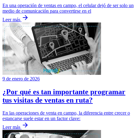
En una operación de ventas en campo, el celular dejó de ser solo un
medio de comunicación para convertirse en el
arrow_forward
Leer más
9 de enero de 2026
¿Por qué es tan importante programar
tus visitas de ventas en ruta?
En las operaciones de venta en campo, la diferencia entre crecer o
estancarse suele estar en un factor clave:
arrow_forward
Leer más