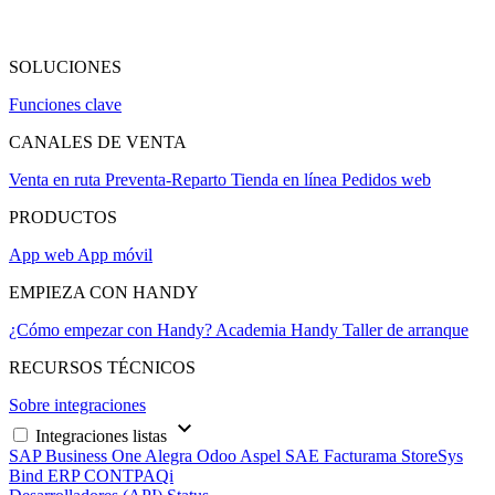
SOLUCIONES
Funciones clave
CANALES DE VENTA
Venta en ruta
Preventa-Reparto
Tienda en línea
Pedidos web
PRODUCTOS
App web
App móvil
EMPIEZA CON HANDY
¿Cómo empezar con Handy?
Academia Handy
Taller de arranque
RECURSOS TÉCNICOS
Sobre integraciones
keyboard_arrow_down
Integraciones listas
SAP Business One
Alegra
Odoo
Aspel SAE
Facturama
StoreSys
Bind ERP
CONTPAQi