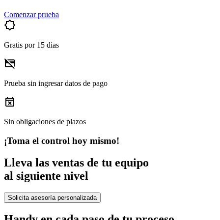
Comenzar prueba
brightness_empty
Gratis por 15 días
credit_card_off
Prueba sin ingresar datos de pago
event_busy
Sin obligaciones de plazos
¡Toma el control hoy mismo!
Lleva las ventas de tu equipo
al siguiente nivel
Solicita asesoría personalizada
Handy en cada paso de tu proceso