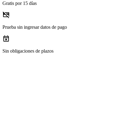
Gratis por 15 días
credit_card_off
Prueba sin ingresar datos de pago
event_busy
Sin obligaciones de plazos