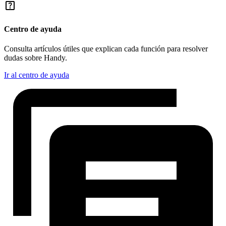
help_center
Centro de ayuda
Consulta artículos útiles que explican cada función para resolver
dudas sobre Handy.
Ir al centro de ayuda