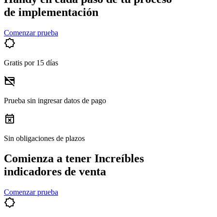
de implementación
Comenzar prueba
brightness_empty
Gratis por 15 días
credit_card_off
Prueba sin ingresar datos de pago
event_busy
Sin obligaciones de plazos
Comienza a tener Increíbles
indicadores de venta
Comenzar prueba
brightness_empty