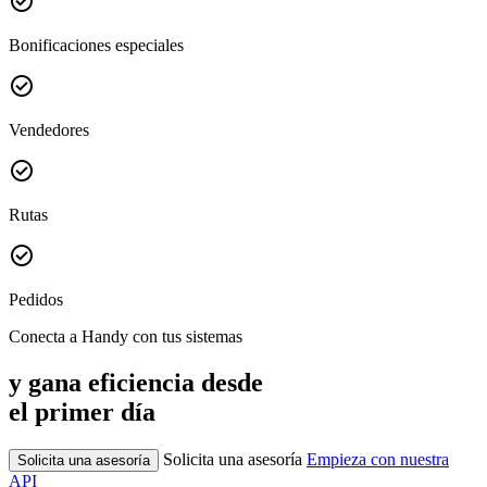
check_circle
Bonificaciones especiales
check_circle
Vendedores
check_circle
Rutas
check_circle
Pedidos
Conecta a Handy con tus sistemas
y gana eficiencia desde
el primer día
Solicita una asesoría
Empieza con nuestra
Solicita una asesoría
API