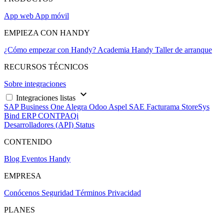
App web
App móvil
EMPIEZA CON HANDY
¿Cómo empezar con Handy?
Academia Handy
Taller de arranque
RECURSOS TÉCNICOS
Sobre integraciones
keyboard_arrow_down
Integraciones listas
SAP Business One
Alegra
Odoo
Aspel SAE
Facturama
StoreSys
Bind ERP
CONTPAQi
Desarrolladores (API)
Status
CONTENIDO
Blog
Eventos Handy
EMPRESA
Conócenos
Seguridad
Términos
Privacidad
PLANES