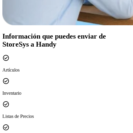
Información que puedes enviar de
StoreSys a Handy
check_circle
Artículos
check_circle
Inventario
check_circle
Listas de Precios
check_circle