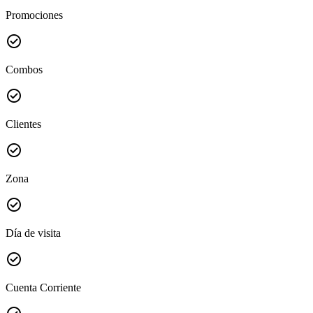
Promociones
check_circle
Combos
check_circle
Clientes
check_circle
Zona
check_circle
Día de visita
check_circle
Cuenta Corriente