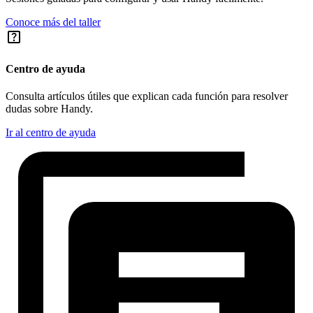
Conoce más del taller
help_center
Centro de ayuda
Consulta artículos útiles que explican cada función para resolver
dudas sobre Handy.
Ir al centro de ayuda