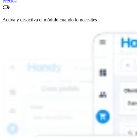
Precios
toggle_on
Activa y desactiva el módulo cuando lo necesites