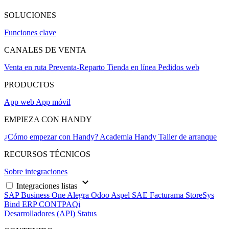
SOLUCIONES
Funciones clave
CANALES DE VENTA
Venta en ruta
Preventa-Reparto
Tienda en línea
Pedidos web
PRODUCTOS
App web
App móvil
EMPIEZA CON HANDY
¿Cómo empezar con Handy?
Academia Handy
Taller de arranque
RECURSOS TÉCNICOS
Sobre integraciones
keyboard_arrow_down
Integraciones listas
SAP Business One
Alegra
Odoo
Aspel SAE
Facturama
StoreSys
Bind ERP
CONTPAQi
Desarrolladores (API)
Status