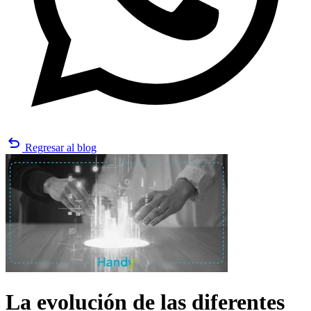
undo
Regresar al blog
La evolución de las diferentes