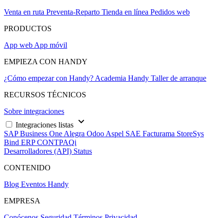
Venta en ruta
Preventa-Reparto
Tienda en línea
Pedidos web
PRODUCTOS
App web
App móvil
EMPIEZA CON HANDY
¿Cómo empezar con Handy?
Academia Handy
Taller de arranque
RECURSOS TÉCNICOS
Sobre integraciones
keyboard_arrow_down
Integraciones listas
SAP Business One
Alegra
Odoo
Aspel SAE
Facturama
StoreSys
Bind ERP
CONTPAQi
Desarrolladores (API)
Status
CONTENIDO
Blog
Eventos Handy
EMPRESA
Conócenos
Seguridad
Términos
Privacidad