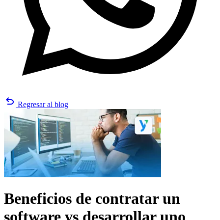
undo
Regresar al blog
Beneficios de contratar un
software vs desarrollar uno