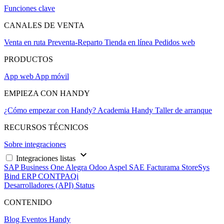
Funciones clave
CANALES DE VENTA
Venta en ruta
Preventa-Reparto
Tienda en línea
Pedidos web
PRODUCTOS
App web
App móvil
EMPIEZA CON HANDY
¿Cómo empezar con Handy?
Academia Handy
Taller de arranque
RECURSOS TÉCNICOS
Sobre integraciones
keyboard_arrow_down
Integraciones listas
SAP Business One
Alegra
Odoo
Aspel SAE
Facturama
StoreSys
Bind ERP
CONTPAQi
Desarrolladores (API)
Status
CONTENIDO
Blog
Eventos Handy