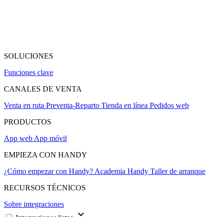
SOLUCIONES
Funciones clave
CANALES DE VENTA
Venta en ruta
Preventa-Reparto
Tienda en línea
Pedidos web
PRODUCTOS
App web
App móvil
EMPIEZA CON HANDY
¿Cómo empezar con Handy?
Academia Handy
Taller de arranque
RECURSOS TÉCNICOS
Sobre integraciones
keyboard_arrow_down