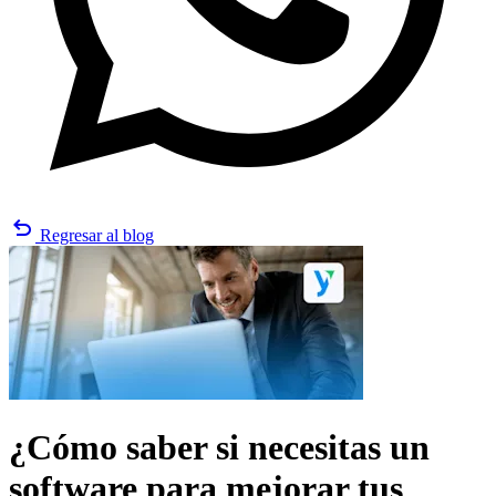
undo
Regresar al blog
¿Cómo saber si necesitas un
software para mejorar tus