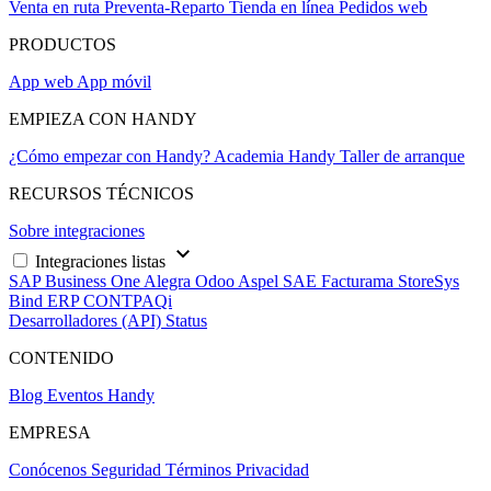
Venta en ruta
Preventa-Reparto
Tienda en línea
Pedidos web
PRODUCTOS
App web
App móvil
EMPIEZA CON HANDY
¿Cómo empezar con Handy?
Academia Handy
Taller de arranque
RECURSOS TÉCNICOS
Sobre integraciones
keyboard_arrow_down
Integraciones listas
SAP Business One
Alegra
Odoo
Aspel SAE
Facturama
StoreSys
Bind ERP
CONTPAQi
Desarrolladores (API)
Status
CONTENIDO
Blog
Eventos Handy
EMPRESA
Conócenos
Seguridad
Términos
Privacidad